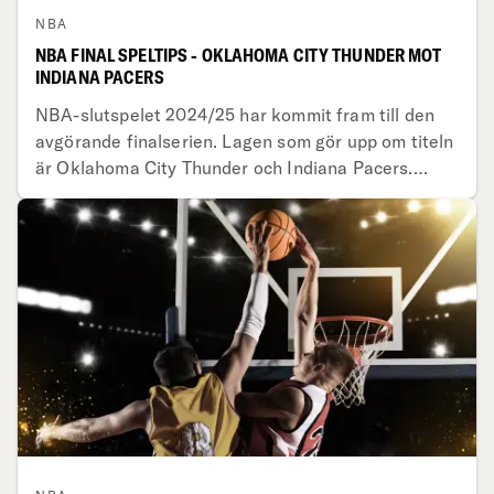
NBA
NBA FINAL SPELTIPS - OKLAHOMA CITY THUNDER MOT
INDIANA PACERS
NBA-slutspelet 2024/25 har kommit fram till den
avgörande finalserien. Lagen som gör upp om titeln
är Oklahoma City Thunder och Indiana Pacers.
Oddsen pekar ut Thunder som solklara favoriter att
vinna NBA.