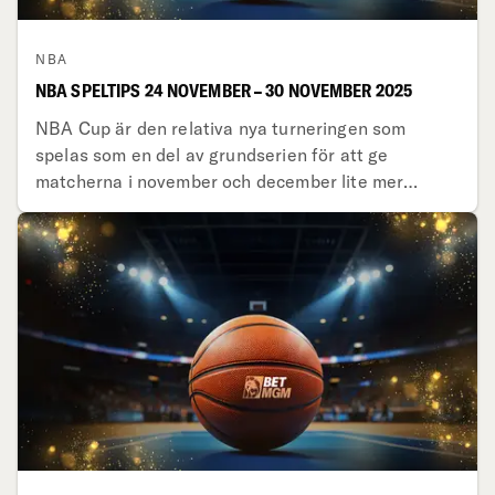
NBA
NBA SPELTIPS 24 NOVEMBER – 30 NOVEMBER 2025
NBA Cup är den relativa nya turneringen som
spelas som en del av grundserien för att ge
matcherna i november och december lite mer
dignitet. Gruppspelet ska avgöras och för vissa lag
är det direkta måstematcher som väntar framöver.
Miami Heat och Atlanta Hawks gör upp om en plats
i slutspelet av cupen.