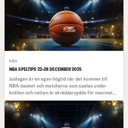
NBA
NBA SPELTIPS 22–28 DECEMBER 2025
Juldagen är en egen högtid när det kommer till
NBA-basket och matcherna som spelas under
kvällen och natten är skräddarsydda för maximal
underhållning. Schemat börjar i Madison Square
Garden redan 18:00 svensk tid och fortsätter in i
natten när bland annat Los Angeles Lakers är i
farten.