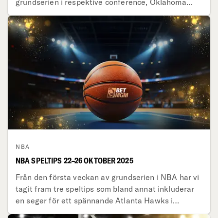
grundserien i respektive conference, Oklahoma
City Thunder och Cleveland Cavaliers, väldigt bra.
Två av våra speltips den här veckan baseras på
deras framfart.
NBA
NBA SPELTIPS 22–26 OKTOBER 2025
Från den första veckan av grundserien i NBA har vi
tagit fram tre speltips som bland annat inkluderar
en seger för ett spännande Atlanta Hawks i
premiären medan vi tror att New York Knicks som