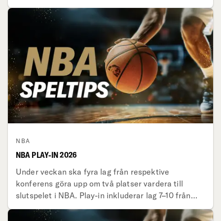
fyra man måste vinna för att bli NBA-mästare.
Samtliga NBA speltips är hämtade från den första
matchen i respektive serie.
NBA
NBA PLAY-IN 2026
Under veckan ska fyra lag från respektive
konferens göra upp om två platser vardera till
slutspelet i NBA. Play-in inkluderar lag 7–10 från
Western Conference och Eastern Conference. Lag
7 möter 8 på hemmaplan och lag 9 möter lag 10.