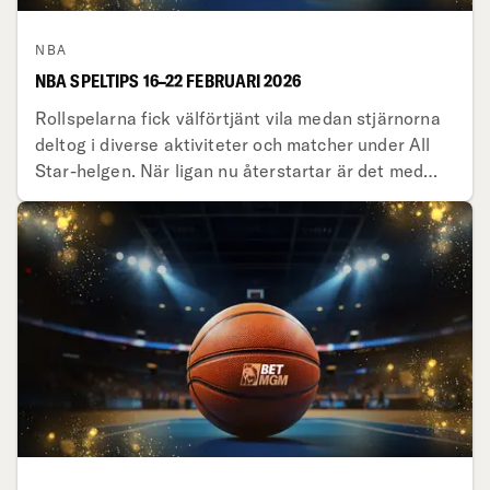
NBA
NBA SPELTIPS 16–22 FEBRUARI 2026
Rollspelarna fick välförtjänt vila medan stjärnorna
deltog i diverse aktiviteter och matcher under All
Star-helgen. När ligan nu återstartar är det med
fullt fokus på att avsluta grundserien på bästa sätt,
och att landa slutspelsplatserna för flera av lagen i
den nordamerikanska basketligan.