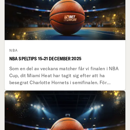
NBA
NBA SPELTIPS 15–21 DECEMBER 2025
Som en del av veckans matcher får vi finalen i NBA
Cup, dit Miami Heat har tagit sig efter att ha
besegrat Charlotte Hornets i semifinalen. För
motståndet i matchen står New York Knicks som är
ett av ligans mest formstarka lag för tillfället.
Dessutom ska Miami Heat och Pelle Larsson ta sig
an Boston Celtics.