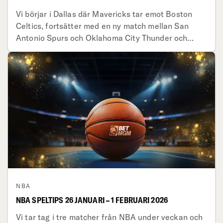
Vi börjar i Dallas där Mavericks tar emot Boston
Celtics, fortsätter med en ny match mellan San
Antonio Spurs och Oklahoma City Thunder och
avslutar med ett toppmöte även i Eastern
Conference där Detroit Pistons och New York
Knicks drabbar samman.
NBA
NBA SPELTIPS 26 JANUARI – 1 FEBRUARI 2026
Vi tar tag i tre matcher från NBA under veckan och