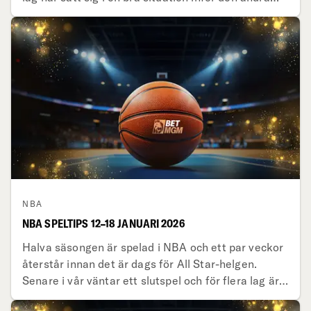
halvan av säsongen. I den kategorin ingår bland
annat San Antonio Spurs, som i veckan håller sig
inom delstatsgränsen när man gästar Houston
Rockets. Dessutom, derbyn i både New York och
Los Angeles.
NBA
NBA SPELTIPS 12–18 JANUARI 2026
Halva säsongen är spelad i NBA och ett par veckor
återstår innan det är dags för All Star-helgen.
Senare i vår väntar ett slutspel och för flera lag är
det i skrivande stund osäkert om det blir en