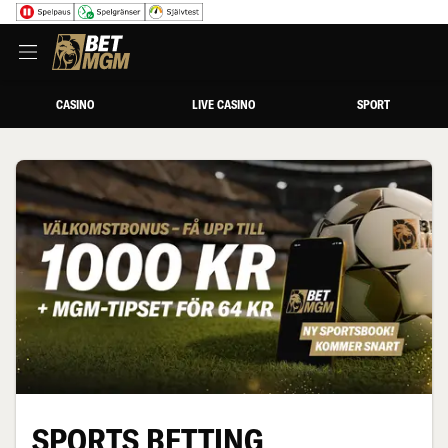
CASINO
LIVE CASINO
SPORT
SPORTS BETTING