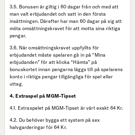
3.5. Bonusen är giltig i 60 dagar från och med att
man valt erbjudandet och satt in den första
insättningen. Därefter har man 60 dagar på sig att
möta omsättningskravet för att motta sina riktiga
pengar.
3.6. När omsättningskravet uppfyllts för
erbjudandet måste spelaren gå in på “Mina
erbjudanden” för att klicka “Hämta” på
bonuskortet innan pengarna läggs till på spelarens
konto i riktiga pengar tillgängliga för spel eller
uttag.
4. Extraspel på MGM-Tipset
4.1. Extraspelet på MGM-Tipset är värt exakt 64 Kr.
4.2. Du behöver bygga ett system på sex
halvgarderingar för 64 Kr.