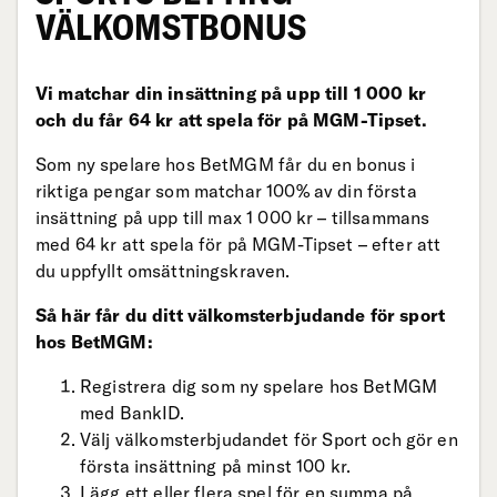
VÄLKOMSTBONUS
Vi matchar din insättning på upp till 1 000 kr
och du får 64 kr att spela för på MGM-Tipset.
Som ny spelare hos BetMGM får du en bonus i
riktiga pengar som matchar 100% av din första
insättning på upp till max 1 000 kr – tillsammans
med 64 kr att spela för på MGM-Tipset – efter att
du uppfyllt omsättningskraven.
Så här får du ditt välkomsterbjudande för sport
hos BetMGM:
Registrera dig som ny spelare hos BetMGM
med BankID.
Välj välkomsterbjudandet för Sport och gör en
första insättning på minst 100 kr.
Lägg ett eller flera spel för en summa på