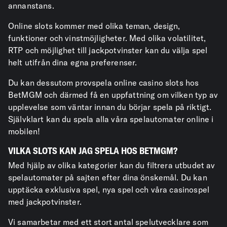
annanstans.
Online slots kommer med olika teman, design,
funktioner och vinstmöjligheter. Med olika volatilitet,
RTP och möjlighet till jackpotvinster kan du välja spel
helt utifrån dina egna preferenser.
Du kan dessutom provspela online casino slots hos
BetMGM och därmed få en uppfattning om vilken typ av
upplevelse som väntar innan du börjar spela på riktigt.
Självklart kan du spela alla våra spelautomater online i
mobilen!
VILKA SLOTS KAN JAG SPELA HOS BETMGM?
Med hjälp av olika kategorier kan du filtrera utbudet av
spelautomater på sajten efter dina önskemål. Du kan
upptäcka exklusiva spel, nya spel och våra casinospel
med jackpotvinster.
Vi samarbetar med ett stort antal spelutvecklare som