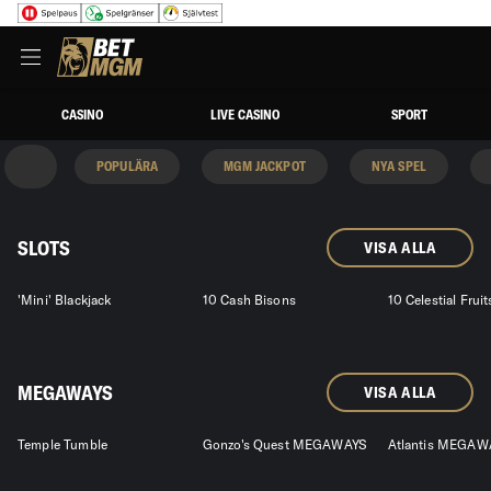
CASINO
LIVE CASINO
SPORT
POPULÄRA
MGM JACKPOT
NYA SPEL
SLOTS
VISA ALLA
'Mini' Blackjack
10 Cash Bisons
10 Celestial Fruit
MEGAWAYS
VISA ALLA
Temple Tumble
Gonzo's Quest MEGAWAYS
Atlantis MEGAW