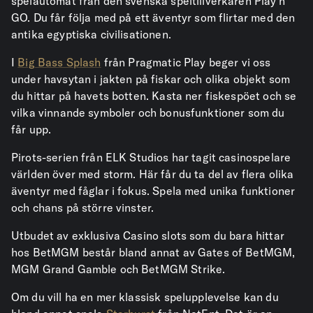
spelautomat från den svenska speltillverkaren Play’n
GO. Du får följa med på ett äventyr som flirtar med den
antika egyptiska civilisationen.
I
Big Bass Splash
från Pragmatic Play beger vi oss
under havsytan i jakten på fiskar och olika objekt som
du hittar på havets botten. Kasta ner fiskespöet och se
vilka vinnande symboler och bonusfunktioner som du
får upp.
Pirots-serien från ELK Studios har tagit casinospelare
världen över med storm. Här får du ta del av flera olika
äventyr med fåglar i fokus. Spela med unika funktioner
och chans på större vinster.
Utbudet av exklusiva Casino slots som du bara hittar
hos BetMGM består bland annat av Gates of BetMGM,
MGM Grand Gamble och BetMGM Strike.
Om du vill ha en mer klassisk spelupplevelse kan du