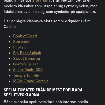
bland annat spela
Starburst
från NetEnt. Det är en
modern klassiker som utspelar sig i yttre rymden, med
ädelstenar av olika slag som symboler på spelplanen.
Här är några klassiska slots som vi erbjuder i vårt
Casino:
Book of Dead
Starburst
Pirots 3
Big Bass Splash
Sweet Bonanza
Gonzo’s Quest
Sugar Rush 1000
Temple Tumble
MGM Grand Gamble
SPELAUTOMATER FRÅN DE MEST POPULÄRA
SPELUTVECKLARNA
Både svenska spelutvecklare och internationella