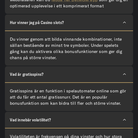
optimerad upplevelse i ett komprimerat format
Hur vinner jag på Casino slots?
Du vinner genom att bilda vinnande kombinationer, inte
sällan bestående av minst tre symboler. Under spelets
gång kan du aktivera olika bonusfunktioner som ger dig
chans på större vinster.
Vad är gratisspins?
Gratisspins är en funktion i spelautomater online som gör
att du får ett antal gratissnurr. Det är en populär
bonusfunktion som kan bidra till fler och större vinster.
Vad innebär volatilitet?
Volatiliteten är frekvensen på dina vinster och hur stora