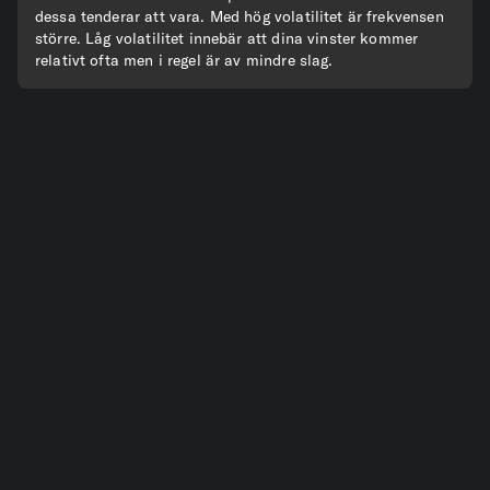
dessa tenderar att vara. Med hög volatilitet är frekvensen
större. Låg volatilitet innebär att dina vinster kommer
relativt ofta men i regel är av mindre slag.