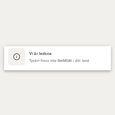
Vi är ledsna
Tyvärr finns inte BetMGM i ditt land
Presenteras av