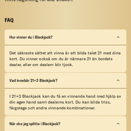
FAQ
Hur vinner du i Blackjack?
Det säkraste sättet att vinna är att bilda talet 21 med dina
kort. Du vinner också om du är närmare 21 än bordets
dealer, eller om dealern blir tjock.
Vad innebär 21+3 Blackjack?
I 21+3 Blackjack kan du få en vinnande hand med hjälp av
din egen hand samt dealerns kort. Du kan bilda triss,
färgstege och andra vinnande kombinationer.
När ska jag splitta i Blackjack?