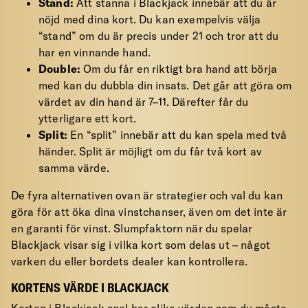
Stand:
Att stanna i Blackjack innebär att du är
nöjd med dina kort. Du kan exempelvis välja
“stand” om du är precis under 21 och tror att du
har en vinnande hand.
Double:
Om du får en riktigt bra hand att börja
med kan du dubbla din insats. Det går att göra om
värdet av din hand är 7–11. Därefter får du
ytterligare ett kort.
Split:
En “split” innebär att du kan spela med två
händer. Split är möjligt om du får två kort av
samma värde.
De fyra alternativen ovan är strategier och val du kan
göra för att öka dina vinstchanser, även om det inte är
en garanti för vinst. Slumpfaktorn när du spelar
Blackjack visar sig i vilka kort som delas ut – något
varken du eller bordets dealer kan kontrollera.
KORTENS VÄRDE I BLACKJACK
Korten i Blackjack spel har olika värden som du måste