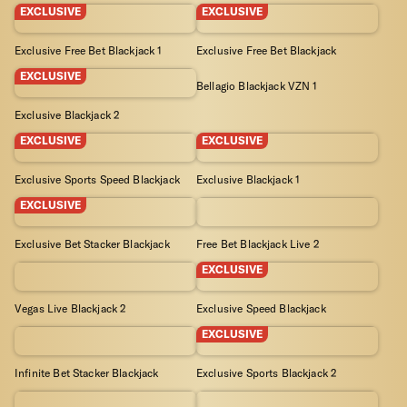
EXCLUSIVE
EXCLUSIVE
Exclusive Free Bet Blackjack 1
Exclusive Free Bet Blackjack
Min. 20 kr
1/7
EXCLUSIVE
Bellagio Blackjack VZN 1
Exclusive Blackjack 2
Min. 5 kr
1/7
Min. 10 kr
1/7
EXCLUSIVE
EXCLUSIVE
Exclusive Sports Speed Blackjack
Exclusive Blackjack 1
Min. 10 kr
1/7
Min. 5 kr
Bet behind
EXCLUSIVE
Exclusive Bet Stacker Blackjack
Free Bet Blackjack Live 2
Min. 50 kr
Min. 5 kr
3/7
EXCLUSIVE
Vegas Live Blackjack 2
Exclusive Speed Blackjack
Min. 1 kr
Min. 10 kr
2/7
EXCLUSIVE
Infinite Bet Stacker Blackjack
Exclusive Sports Blackjack 2
Min. 5 kr
Bet behind
Min. 1 kr