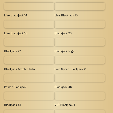
Live Blackjack 14
Live Blackjack 15
Min. 50 kr
3/7
Min. 100 kr
2/7
Live Blackjack 16
Blackjack 26
Min. 5 kr
5/7
Min. 50 kr
1/7
Blackjack 27
Blackjack Riga
Min. 10 kr
4/7
Min. 10 kr
Bet behind
Blackjack Monte Carlo
Live Speed Blackjack 2
Min. 1 kr
Min. 5 kr
Bet behind
Power Blackjack
Blackjack 40
Min. 25 kr
5/7
Min. 250 kr
0/7
Blackjack 51
VIP Blackjack 1
Min. 50 kr
1/7
Min. 10 kr
3/7