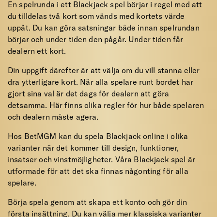
En spelrunda i ett Blackjack spel börjar i regel med att
du tilldelas två kort som vänds med kortets värde
uppåt. Du kan göra satsningar både innan spelrundan
börjar och under tiden den pågår. Under tiden får
dealern ett kort.
Din uppgift därefter är att välja om du vill stanna eller
dra ytterligare kort. När alla spelare runt bordet har
gjort sina val är det dags för dealern att göra
detsamma. Här finns olika regler för hur både spelaren
och dealern måste agera.
Hos BetMGM kan du spela Blackjack online i olika
varianter när det kommer till design, funktioner,
insatser och vinstmöjligheter. Våra Blackjack spel är
utformade för att det ska finnas någonting för alla
spelare.
Börja spela genom att skapa ett konto och gör din
första insättning. Du kan välja mer klassiska varianter