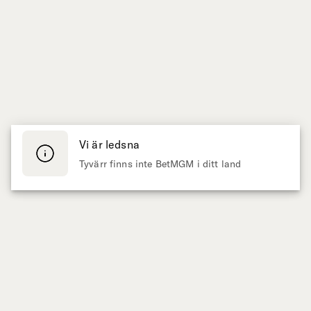
Vi är ledsna
Tyvärr finns inte BetMGM i ditt land
Presenteras av