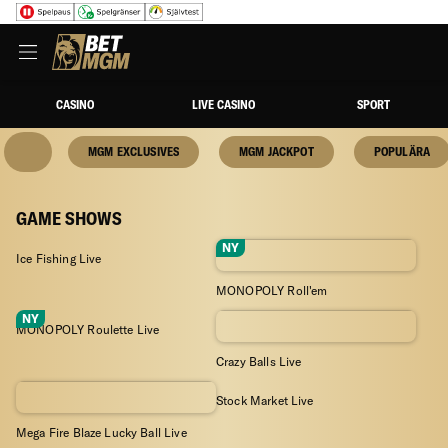
CASINO
LIVE CASINO
SPORT
MGM EXCLUSIVES
MGM JACKPOT
POPULÄRA
GAME SHOWS
Min. 0,20 kr
NY
Ice Fishing Live
MONOPOLY Roll'em
Min. 0,10 kr
NY
MONOPOLY Roulette Live
Crazy Balls Live
Min. 0,10 kr
Stock Market Live
Mega Fire Blaze Lucky Ball Live
Min. 0,10 kr