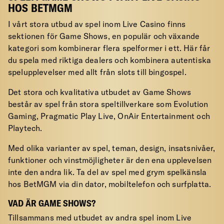
HOS BETMGM
I vårt stora utbud av spel inom Live Casino finns
sektionen för Game Shows, en populär och växande
kategori som kombinerar flera spelformer i ett. Här får
du spela med riktiga dealers och kombinera autentiska
spelupplevelser med allt från slots till bingospel.
Det stora och kvalitativa utbudet av Game Shows
består av spel från stora speltillverkare som Evolution
Gaming, Pragmatic Play Live, OnAir Entertainment och
Playtech.
Med olika varianter av spel, teman, design, insatsnivåer,
funktioner och vinstmöjligheter är den ena upplevelsen
inte den andra lik. Ta del av spel med grym spelkänsla
hos BetMGM via din dator, mobiltelefon och surfplatta.
VAD ÄR GAME SHOWS?
Tillsammans med utbudet av andra spel inom Live