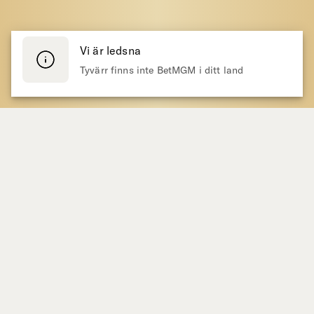
Vi är ledsna
Tyvärr finns inte BetMGM i ditt land
Presenteras av
SPORT
CASINO
Live Betting
Slots
Fotboll
Populära slots