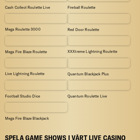
Cash Collect Roulette Live
Fireball Roulette
16
1
31
20
15
Min. 0,50 kr
Mega Roulette 3000
Red Door Roulette
17
12
2
5
35
Min. 0,20 kr
XXXtreme Lightning Roulette
Mega Fire Blaze Roulette
33
12
24
26
9
Min. 1 kr
Live Lightning Roulette
Quantum Blackjack Plus
Min. 0,50 kr
Min. 0,20 kr
Football Studio Dice
Quantum Roulette Live
Min. 1 kr
Mega Fire Blaze Blackjack
SPELA GAME SHOWS I VÅRT LIVE CASINO