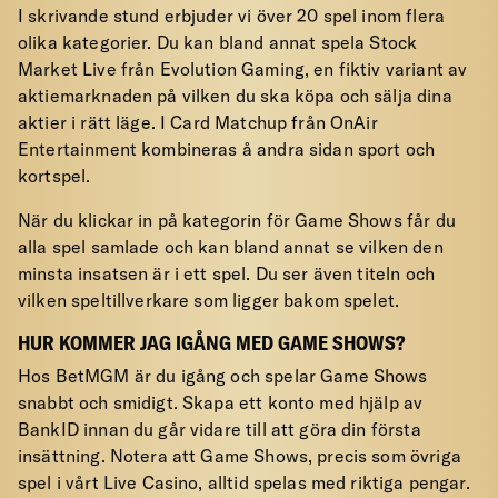
I skrivande stund erbjuder vi över 20 spel inom flera
olika kategorier. Du kan bland annat spela Stock
Market Live från Evolution Gaming, en fiktiv variant av
aktiemarknaden på vilken du ska köpa och sälja dina
aktier i rätt läge. I Card Matchup från OnAir
Entertainment kombineras å andra sidan sport och
kortspel.
När du klickar in på kategorin för Game Shows får du
alla spel samlade och kan bland annat se vilken den
minsta insatsen är i ett spel. Du ser även titeln och
vilken speltillverkare som ligger bakom spelet.
HUR KOMMER JAG IGÅNG MED GAME SHOWS?
Hos BetMGM är du igång och spelar Game Shows
snabbt och smidigt. Skapa ett konto med hjälp av
BankID innan du går vidare till att göra din första
insättning. Notera att Game Shows, precis som övriga
spel i vårt Live Casino, alltid spelas med riktiga pengar.