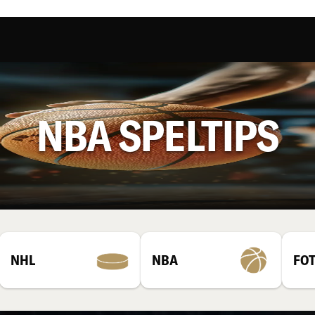
NBA SPELTIPS
NHL
NBA
FO