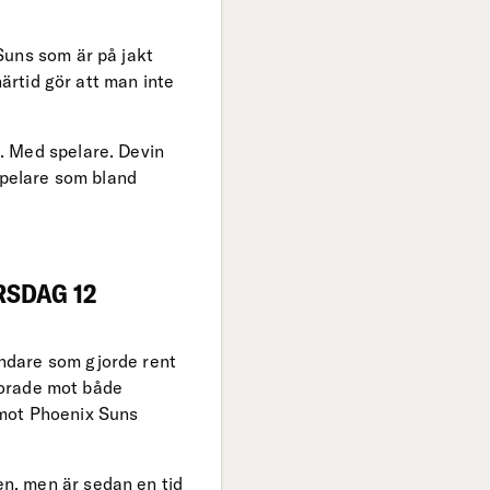
Suns som är på jakt
närtid gör att man inte
. Med spelare. Devin
spelare som bland
RSDAG 12
ndare som gjorde rent
rlorade mot både
 mot Phoenix Suns
n, men är sedan en tid