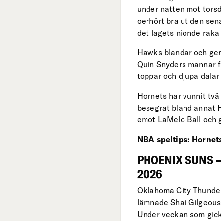
under natten mot torsd
oerhört bra ut den sen
det lagets nionde raka
Hawks blandar och ger,
Quin Snyders mannar fo
toppar och djupa dalar 
Hornets har vunnit tv
besegrat bland annat 
emot LaMelo Ball och g
NBA speltips: Hornets
PHOENIX SUNS –
2026
Oklahoma City Thunder 
lämnade Shai Gilgeous
Under veckan som gick