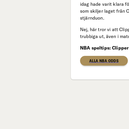
idag hade varit klara f
som skiljer laget frå
stjärnduon.
Nej, här tror vi att Cl
trubbiga ut, även i ma
NBA speltips: Clipper
ALLA NBA ODDS