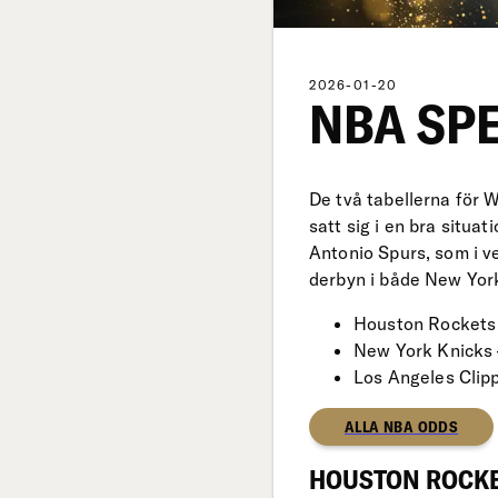
2026-01-20
NBA SPE
De två tabellerna för 
satt sig i en bra situa
Antonio Spurs, som i v
derbyn i både New Yor
Houston Rockets 
New York Knicks 
Los Angeles Clip
ALLA NBA ODDS
HOUSTON ROCKET