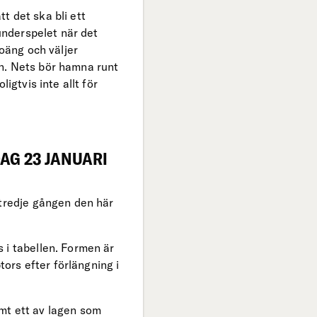
tt det ska bli ett
 underspelet när det
poäng och väljer
n. Nets bör hamna runt
igtvis inte allt för
DAG 23 JANUARI
 tredje gången den här
 i tabellen. Formen är
ors efter förlängning i
mt ett av lagen som