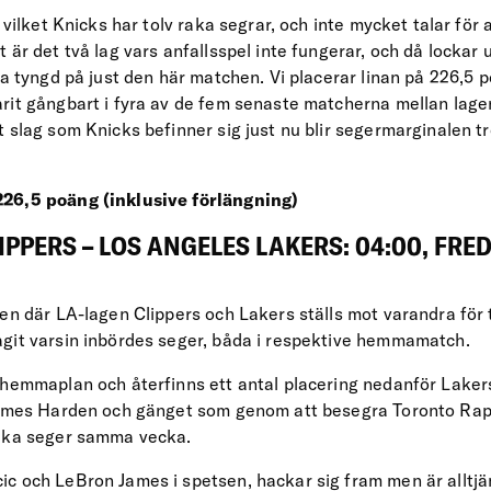
 vilket Knicks har tolv raka segrar, och inte mycket talar för a
 är det två lag vars anfallsspel inte fungerar, och då lockar
ra tyngd på just den här matchen. Vi placerar linan på 226,5 
rit gångbart i fyra av de fem senaste matcherna mellan lage
 slag som Knicks befinner sig just nu blir segermarginalen trol
26,5 poäng (inklusive förlängning)
IPPERS – LOS ANGELES LAKERS: 04:00, FRE
ten där LA-lagen Clippers och Lakers ställs mot varandra för
git varsin inbördes seger, båda i respektive hemmamatch.
 hemmaplan och återfinns ett antal placering nedanför Lakers
James Harden och gänget som genom att besegra Toronto Rapt
raka seger samma vecka.
c och LeBron James i spetsen, hackar sig fram men är alltjä