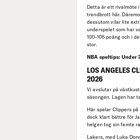
Detta är ett rivalmöte i
trendbrott här. Däremot
dessutom vilar lite ext
underspelet som har va
100-105 poäng och i det
stor.
NBA speltips: Under 2
LOS ANGELES CL
2026
Vi avslutar på västkus
säsongen. Lagen har ta
Här spelar Clippers på
dock klart bättre för 
helgen tog sin femte 
Lakers, med Luka Donci