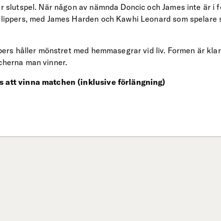
ör slutspel. När någon av nämnda Doncic och James inte är i 
n Clippers, med James Harden och Kawhi Leonard som spelare
ippers håller mönstret med hemmasegrar vid liv. Formen är kla
tcherna man vinner.
s att vinna matchen (inklusive förlängning)