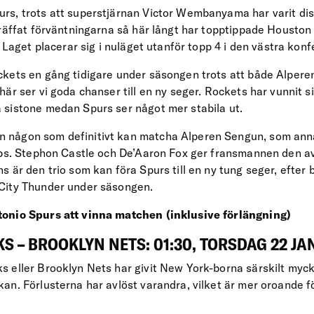
s, trots att superstjärnan Victor Wembanyama har varit dispo
träffat förväntningarna så här långt har topptippade Housto
. Laget placerar sig i nuläget utanför topp 4 i den västra kon
ckets en gång tidigare under säsongen trots att både Alper
är ser vi goda chanser till en ny seger. Rockets har vunnit 
sistone medan Spurs ser något mer stabila ut.
någon som definitivt kan matcha Alperen Sengun, som anna
ups. Stephon Castle och De’Aaron Fox ger fransmannen den a
 är den trio som kan föra Spurs till en ny tung seger, efter
City Thunder under säsongen.
onio Spurs att vinna matchen (inklusive förlängning)
S – BROOKLYN NETS: 01:30, TORSDAG 22 JA
 eller Brooklyn Nets har givit New York-borna särskilt myck
an. Förlusterna har avlöst varandra, vilket är mer oroande f