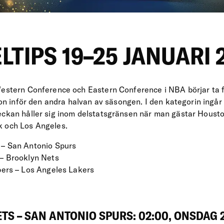
LTIPS 19–25 JANUARI 
Western Conference och Eastern Conference i NBA börjar ta f
tion inför den andra halvan av säsongen. I den kategorin ingå
eckan håller sig inom delstatsgränsen när man gästar Houst
k och Los Angeles.
– San Antonio Spurs
– Brooklyn Nets
pers – Los Angeles Lakers
S – SAN ANTONIO SPURS: 02:00, ONSDAG 2