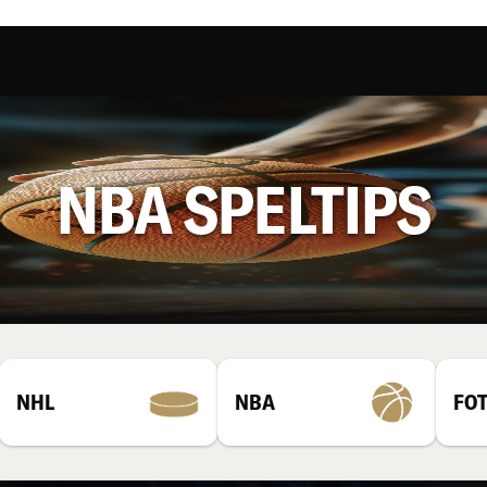
NBA SPELTIPS
NHL
NBA
FO