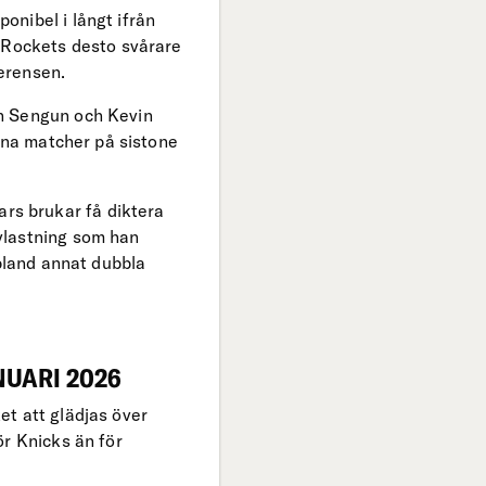
nibel i långt ifrån
n Rockets desto svårare
ferensen.
en Sengun och Kevin
sina matcher på sistone
rs brukar få diktera
vlastning som han
 bland annat dubbla
NUARI 2026
et att glädjas över
ör Knicks än för