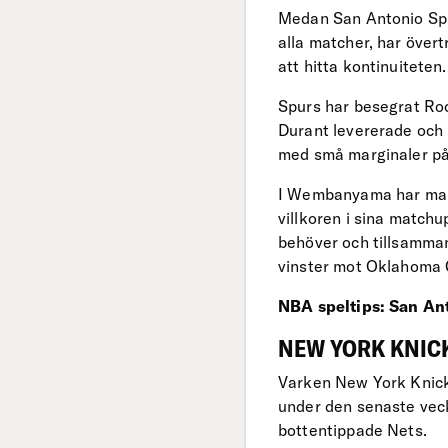
Medan San Antonio Spur
alla matcher, har över
att hitta kontinuiteten
Spurs har besegrat Ro
Durant levererade och h
med små marginaler på 
I Wembanyama har man 
villkoren i sina match
behöver och tillsammans
vinster mot Oklahoma 
NBA speltips: San Ant
NEW YORK KNICK
Varken New York Knicks
under den senaste veck
bottentippade Nets.