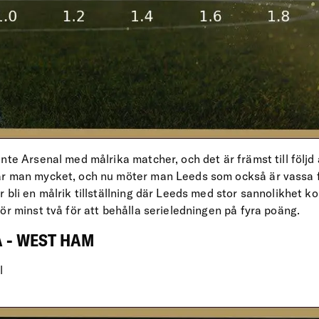
nte Arsenal med målrika matcher, och det är främst till följ
ar man mycket, och nu möter man Leeds som också är vassa f
 bli en målrik tillställning där Leeds med stor sannolikhet k
ör minst två för att behålla serieledningen på fyra poäng.
 - WEST HAM
l