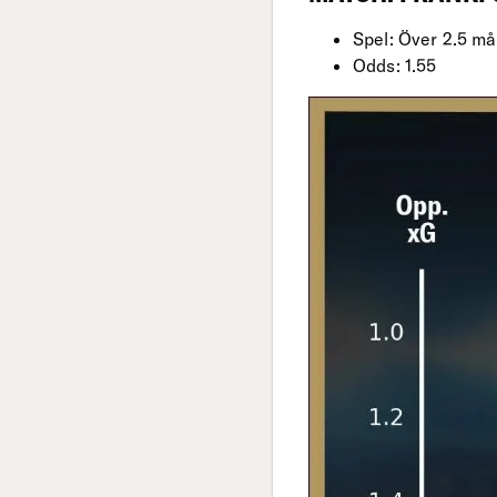
Spel: Över 2.5 må
Odds: 1.55