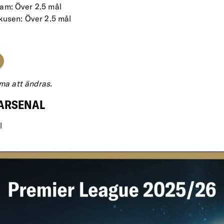
am: Över 2.5 mål
kusen: Över 2.5 mål
a att ändras.
 ARSENAL
l