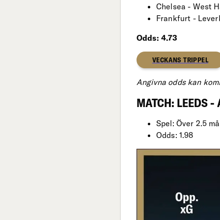
Chelsea - West H
Frankfurt - Lever
Odds: 4.73
VECKANS TRIPPEL
Angivna odds kan komm
MATCH: LEEDS -
Spel: Över 2.5 må
Odds: 1.98