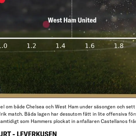
del om både Chelsea och West Ham under säsongen och sett ti
lrik match. Båda lagen har dessutom fått in lite offensiva fö
 samtidigt som Hammers plockat in anfallaren Castellanos frå
URT - LEVERKUSEN