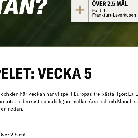
ELET: VECKA 5
 och den här veckan har vi spel i Europas tre bästa ligor: La 
rmötet, i den sistnämnda ligan, mellan Arsenal och Manchest
ysen nedan.
Över 2.5 mål