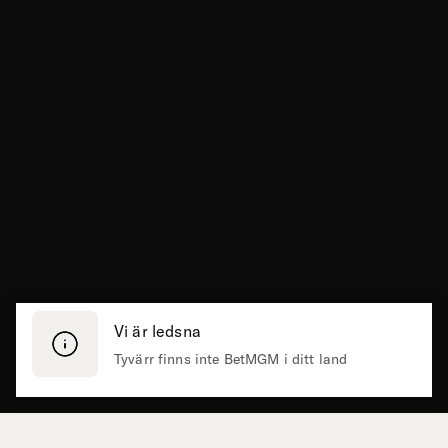
Vi är ledsna
Tyvärr finns inte BetMGM i ditt land