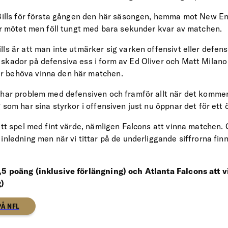
 Bills för första gången den här säsongen, hemma mot New Eng
för mötet men föll tungt med bara sekunder kvar av matchen.
ls är att man inte utmärker sig varken offensivt eller defensi
skador på defensiva ess i form av Ed Oliver och Matt Milano
 behöva vinna den här matchen.
 har problem med defensiven och framför allt när det kommer t
 som har sina styrkor i offensiven just nu öppnar det för ett 
ett spel med fint värde, nämligen Falcons att vinna matchen. 
inledning men när vi tittar på de underliggande siffrorna fin
,5 poäng (inklusive förlängning) och Atlanta Falcons att
g)
PÅ NFL