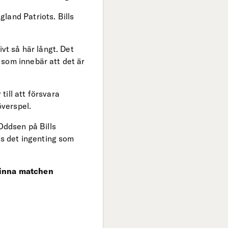
land Patriots. Bills
vt så här långt. Det
 som innebär att det är
ill att försvara
överspel.
Oddsen på Bills
ns det ingenting som
 vinna matchen