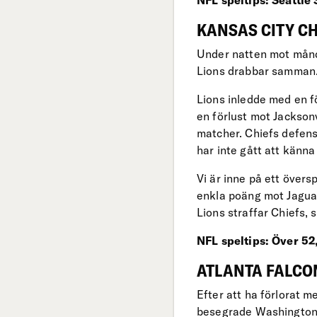
KANSAS CITY CH
Under natten mot månd
Lions drabbar samman. 
Lions inledde med en fö
en förlust mot Jacksonv
matcher. Chiefs defens
har inte gått att känna
Vi är inne på ett över
enkla poäng mot Jaguars
Lions straffar Chiefs,
NFL speltips: Över 52
ATLANTA FALCONS
Efter att ha förlorat 
besegrade Washington 