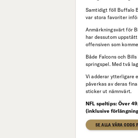
Samtidigt föll Buffalo
var stora favoriter in
Anmärkningsvärt för Bil
har dessutom uppstått 
offensiven som kommer
Både Falcons och Bills
springspel. Med två lag
Vi adderar ytterligare 
påverkas av deras fina 
sticker ut nämnvärt.
NFL speltips: Över 49
(inklusive förlängnin
SE ALLA VÅRA ODDS 