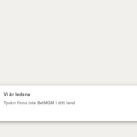
Vi är ledsna
Tyvärr finns inte BetMGM i ditt land