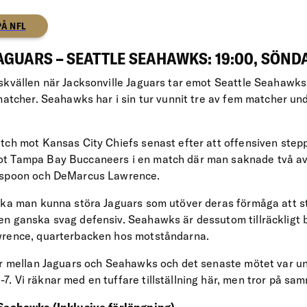
PÅ NFL
AGUARS – SEATTLE SEAHAWKS: 19:00, SÖND
skvällen när Jacksonville Jaguars tar emot Seattle Seahawks
 matcher. Seahawks har i sin tur vunnit tre av fem matcher un
tch mot Kansas City Chiefs senast efter att offensiven stepp
t Tampa Bay Buccaneers i en match där man saknade två av
rspoon och DeMarcus Lawrence.
ska man kunna störa Jaguars som utöver deras förmåga att s
n ganska svag defensiv. Seahawks är dessutom tillräckligt br
wrence, quarterbacken hos motståndarna.
er mellan Jaguars och Seahawks och det senaste mötet var u
 Vi räknar med en tuffare tillställning här, men tror på sam
 Seahawks (Inklusive förlängning)