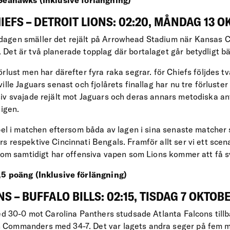
IEFS – DETROIT LIONS: 02:20, MÅNDAG 13 
agen smäller det rejält på Arrowhead Stadium när Kansas Ci
Det är två planerade topplag där bortalaget går betydligt b
rlust men har därefter fyra raka segrar. för Chiefs följdes t
ille Jaguars senast och fjolårets finallag har nu tre förluste
iv svajade rejält mot Jaguars och deras annars metodiska anf
 igen.
spel i matchen eftersom båda av lagen i sina senaste matcher
 respektive Cincinnati Bengals. Framför allt ser vi ett scen
 som samtidigt har offensiva vapen som Lions kommer att få s
,5 poäng (Inklusive förlängning)
 – BUFFALO BILLS: 02:15, TISDAG 7 OKTOB
med 30-0 mot Carolina Panthers studsade Atlanta Falcons till
Commanders med 34-7. Det var lagets andra seger på fem ma