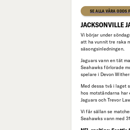
SE ALLA VÅRA ODDS 
JACKSONVILLE J
Vi börjar under söndag
att ha vunnit tre raka
säsongsinledningen.
Jaguars vann en tät ma
Seahawks förlorade mo
spelare i Devon Withe
Med dessa två i laget 
hos motståndarna har e
Jaguars och Trevor La
Vi får sällan se match
Seahawks vann med 31-7.
NFL speltips: Seattle