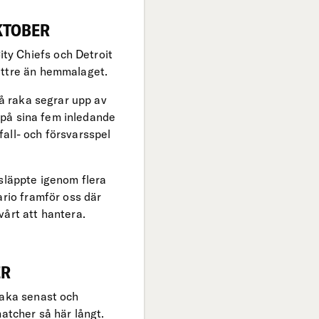
OKTOBER
ty Chiefs och Detroit
ättre än hemmalaget.
vå raka segrar upp av
r på sina fem inledande
all- och försvarsspel
 släppte igenom flera
ario framför oss där
vårt att hantera.
ER
baka senast och
tcher så här långt.