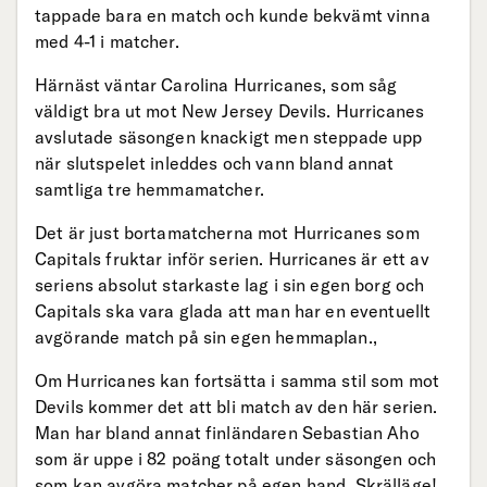
tappade bara en match och kunde bekvämt vinna
med 4-1 i matcher.
Härnäst väntar Carolina Hurricanes, som såg
väldigt bra ut mot New Jersey Devils. Hurricanes
avslutade säsongen knackigt men steppade upp
när slutspelet inleddes och vann bland annat
samtliga tre hemmamatcher.
Det är just bortamatcherna mot Hurricanes som
Capitals fruktar inför serien. Hurricanes är ett av
seriens absolut starkaste lag i sin egen borg och
Capitals ska vara glada att man har en eventuellt
avgörande match på sin egen hemmaplan.,
Om Hurricanes kan fortsätta i samma stil som mot
Devils kommer det att bli match av den här serien.
Man har bland annat finländaren Sebastian Aho
som är uppe i 82 poäng totalt under säsongen och
som kan avgöra matcher på egen hand. Skrälläge!