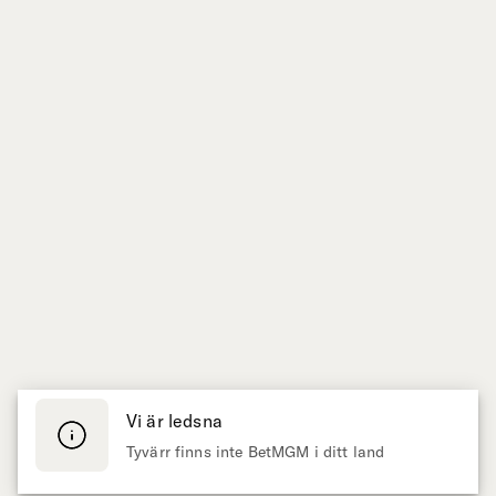
Vi är ledsna
Tyvärr finns inte BetMGM i ditt land