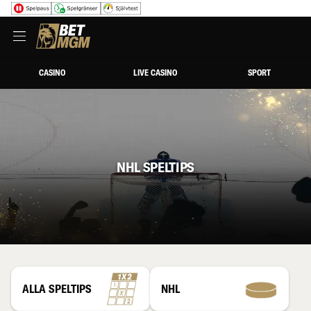
CASINO
LIVE CASINO
SPORT
NHL SPELTIPS
ALLA SPELTIPS
NHL