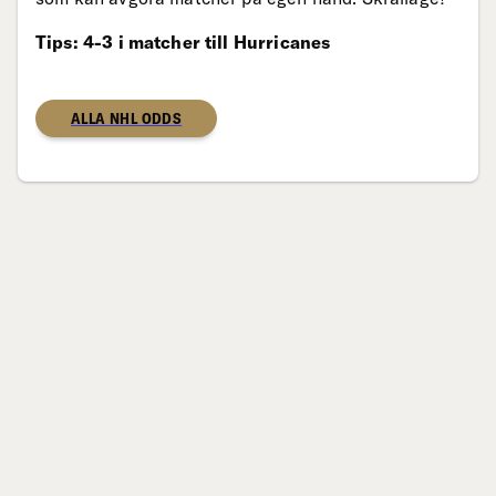
Tips: 4-3 i matcher till Hurricanes
ALLA NHL ODDS