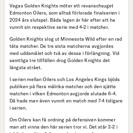
Vegas Golden Knights möter ett revanschsuget
Edmonton Oilers, som alltså förlorade finalserien i
2024 års slutspel. Båda lagen är här efter att ha
vunnit sin respektive serie med 4-2 i matcher.
Golden Knights slog ut Minnesota Wild efter en rad
täta matcher. De tre sista matcherna avgjordes
med uddamålet och två av dessa i förlängning. Vid
samtliga tre tillfällen drog Golden Knights det
längsta strået.
I serien mellan Oilers och Los Angeles Kings bjöds
publiken på flera målrika matcher och den sjätte
matchen i vilken Edmonton avgjorde slutade 6-4.
Då hade man även vunnit en match med 7-4 tidigare
i serien.
Om Oilers kan få ordning på defensiven kommer
man att vinna den här serien tror vi. Det står 2-2 i