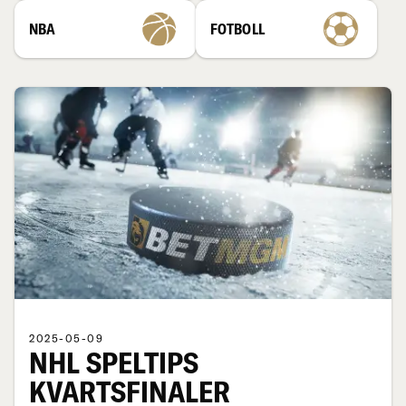
NBA
FOTBOLL
2025-05-09
NHL SPELTIPS
KVARTSFINALER