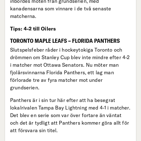
inbördes möten från grundserien, med
kanadensarna som vinnare i de två senaste
matcherna.
Tips: 4-2 till Oilers
TORONTO MAPLE LEAFS – FLORIDA PANTHERS
Slutspelsfeber råder i hockeytokiga Toronto och
drömmen om Stanley Cup blev inte mindre efter 4-2
i matcher mot Ottawa Senators. Nu möter man
fjolårsvinnarna Florida Panthers, ett lag man
förlorade tre av fyra matcher mot under
grundserien.
Panthers är i sin tur här efter att ha besegrat
lokalrivalen Tampa Bay Lightning med 4-1 i matcher.
Det blev en serie som var över fortare än väntat
och det är tydligt att Panthers kommer göra allt för
att försvara sin titel.