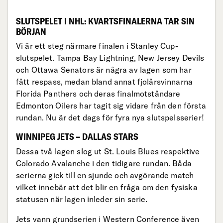
SLUTSPELET I NHL: KVARTSFINALERNA TAR SIN
BÖRJAN
Vi är ett steg närmare finalen i Stanley Cup-
slutspelet. Tampa Bay Lightning, New Jersey Devils
och Ottawa Senators är några av lagen som har
fått respass, medan bland annat fjolårsvinnarna
Florida Panthers och deras finalmotståndare
Edmonton Oilers har tagit sig vidare från den första
rundan. Nu är det dags för fyra nya slutspelsserier!
WINNIPEG JETS – DALLAS STARS
Dessa två lagen slog ut St. Louis Blues respektive
Colorado Avalanche i den tidigare rundan. Båda
serierna gick till en sjunde och avgörande match
vilket innebär att det blir en fråga om den fysiska
statusen när lagen inleder sin serie.
Jets vann grundserien i Western Conference även