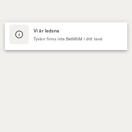
Vi är ledsna
Tyvärr finns inte BetMGM i ditt land
Presenteras av
SPORT
CASINO
Live Betting
Slots