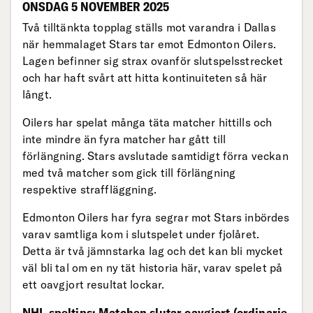
ONSDAG 5 NOVEMBER 2025
Två tilltänkta topplag ställs mot varandra i Dallas
när hemmalaget Stars tar emot Edmonton Oilers.
Lagen befinner sig strax ovanför slutspelsstrecket
och har haft svårt att hitta kontinuiteten så här
långt.
Oilers har spelat många täta matcher hittills och
inte mindre än fyra matcher har gått till
förlängning. Stars avslutade samtidigt förra veckan
med två matcher som gick till förlängning
respektive straffläggning.
Edmonton Oilers har fyra segrar mot Stars inbördes
varav samtliga kom i slutspelet under fjolåret.
Detta är två jämnstarka lag och det kan bli mycket
väl bli tal om en ny tät historia här, varav spelet på
ett oavgjort resultat lockar.
NHL speltips: Matchen slutar oavgjort (ordinarie