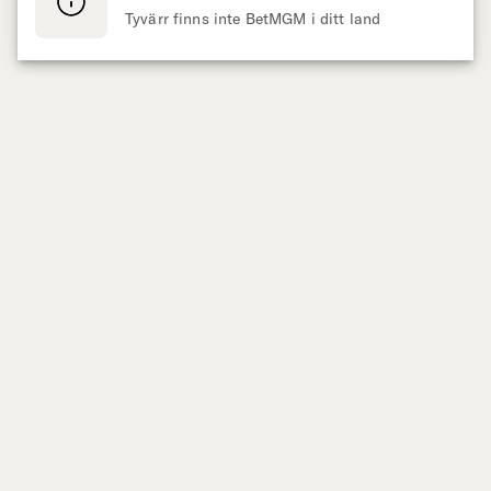
Tyvärr finns inte BetMGM i ditt land
Presenteras av
SPORT
CASINO
Live Betting
Slots
Fotboll
Populära slots
Ishockey
Nya spel
Basket
Vegas Slots
Tennis
Megaways slots