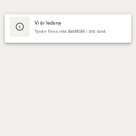
Vi är ledsna
Tyvärr finns inte BetMGM i ditt land
Presenteras av
SPORT
CASINO
Live Betting
Slots
Fotboll
Populära slots