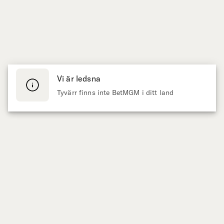
Vi är ledsna
Tyvärr finns inte BetMGM i ditt land
Presenteras av