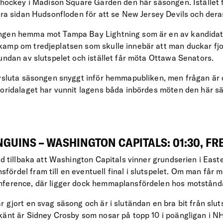
lshockey i Madison Square Garden den här säsongen. Istället 
ndra sidan Hudsonfloden för att se New Jersey Devils och der
ngen hemma mot Tampa Bay Lightning som är en av kandidater
amp om tredjeplatsen som skulle innebär att man duckar fjo
rundan av slutspelet och istället får möta Ottawa Senators.
avsluta säsongen snyggt inför hemmapubliken, men frågan är 
loridalaget har vunnit lagens båda inbördes möten den här 
GUINS – WASHINGTON CAPITALS: 01:30, FRE
tid tillbaka att Washington Capitals vinner grundserien i Eas
ördel fram till en eventuell final i slutspelet. Om man får 
nference, där ligger dock hemmaplansfördelen hos motstånd
 gjort en svag säsong och är i slutändan en bra bit från slut
känt är Sidney Crosby som nosar på topp 10 i poängligan i N