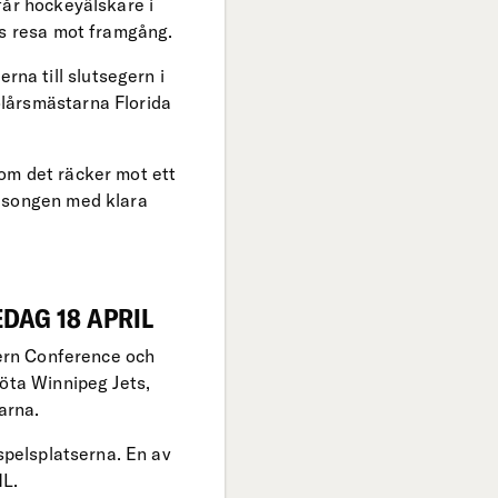
får hockeyälskare i
as resa mot framgång.
na till slutsegern i
lårsmästarna Florida
om det räcker mot ett
säsongen med klara
DAG 18 APRIL
tern Conference och
möta Winnipeg Jets,
arna.
spelsplatserna. En av
HL.