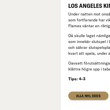
LOS ANGELES KI
Under natten mot onsd
som fortfarande har vi
Flames väntar en rikti
Då skulle laget nämlige
som innebär slutspel 
och säkrar slutspelspl
kvart att spela, under 
Oavsett förutsättninga
klättra högre upp i tab
Tips: 4-3
ALLA NHL ODDS