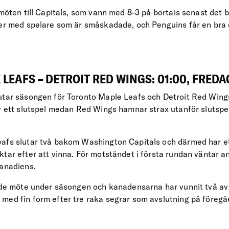
 möten till Capitals, som vann med 8-3 på bortais senast det 
ker med spelare som är småskadade, och Penguins får en bra c
LEAFS – DETROIT RED WINGS: 01:00, FREDAG
utar säsongen för Toronto Maple Leafs och Detroit Red Wing
av ett slutspel medan Red Wings hamnar strax utanför slutspe
afs slutar två bakom Washington Capitals och därmed har ett
ktar efter att vinna. För motståndet i första rundan väntar 
Canadiens.
ärde möte under säsongen och kanadensarna har vunnit två av 
med fin form efter tre raka segrar som avslutning på föreg