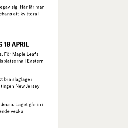
begav sig. Här lär man
hans att kvittera i
 18 APRIL
s. För Maple Leafs
lsplatserna i Eastern
 bra slagläge i
antingen New Jersey
dessa. Laget går in i
ående vecka.