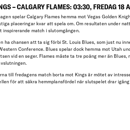
NGS – CALGARY FLAMES: 03:30, FREDAG 18 
agen spelar Calgary Flames hemma mot Vegas Golden Knigh
ktiga placeringar kvar att spela om. Om resultaten under nat
gt inspirerande match i slutomgången.
n ha chansen att ta sig förbi St. Louis Blues, som just nu in
i Western Conference. Blues spelar dock hemma mot Utah un
atsen vid en seger. Flames måste ta tre poäng mer än Blues
avslutningen.
rna till fredagens match borta mot Kings är mötet av intress
ellen för att säkra hemmplansfördel när slutspelet drar igång