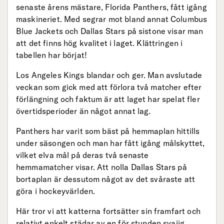
senaste årens mästare, Florida Panthers, fått igång
maskineriet. Med segrar mot bland annat Columbus
Blue Jackets och Dallas Stars på sistone visar man
att det finns hög kvalitet i laget. Klättringen i
tabellen har börjat!
Los Angeles Kings blandar och ger. Man avslutade
veckan som gick med att förlora två matcher efter
förlängning och faktum är att laget har spelat fler
övertidsperioder än något annat lag.
Panthers har varit som bäst på hemmaplan hittills
under säsongen och man har fått igång målskyttet,
vilket elva mål på deras två senaste
hemmamatcher visar. Att nolla Dallas Stars på
bortaplan är dessutom något av det svåraste att
göra i hockeyvärlden.
Här tror vi att katterna fortsätter sin framfart och
relativt enkelt städar av en för stunden svajig