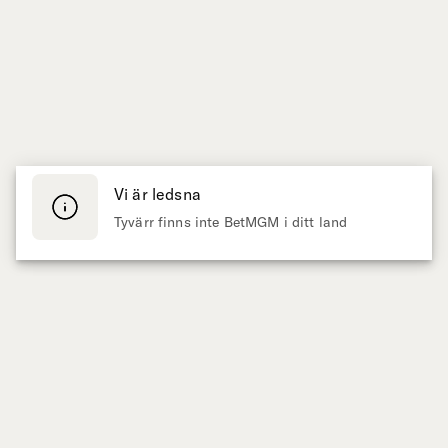
Vi är ledsna
Tyvärr finns inte BetMGM i ditt land
Presenteras av