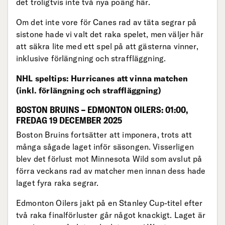
det troligtvis inte två nya poäng här.
Om det inte vore för Canes rad av täta segrar på
sistone hade vi valt det raka spelet, men väljer här
att säkra lite med ett spel på att gästerna vinner,
inklusive förlängning och straffläggning.
NHL speltips: Hurricanes att vinna matchen
(inkl. förlängning och straffläggning)
BOSTON BRUINS – EDMONTON OILERS: 01:00,
FREDAG 19 DECEMBER 2025
Boston Bruins fortsätter att imponera, trots att
många sågade laget inför säsongen. Visserligen
blev det förlust mot Minnesota Wild som avslut på
förra veckans rad av matcher men innan dess hade
laget fyra raka segrar.
Edmonton Oilers jakt på en Stanley Cup-titel efter
två raka finalförluster går något knackigt. Laget är