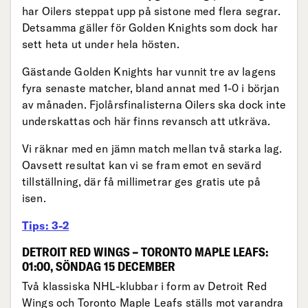
har Oilers steppat upp på sistone med flera segrar.
Detsamma gäller för Golden Knights som dock har
sett heta ut under hela hösten.
Gästande Golden Knights har vunnit tre av lagens
fyra senaste matcher, bland annat med 1-0 i början
av månaden. Fjolårsfinalisterna Oilers ska dock inte
underskattas och här finns revansch att utkräva.
Vi räknar med en jämn match mellan två starka lag.
Oavsett resultat kan vi se fram emot en sevärd
tillställning, där få millimetrar ges gratis ute på
isen.
Tips: 3-2
DETROIT RED WINGS – TORONTO MAPLE LEAFS:
01:00, SÖNDAG 15 DECEMBER
Två klassiska NHL-klubbar i form av Detroit Red
Wings och Toronto Maple Leafs ställs mot varandra