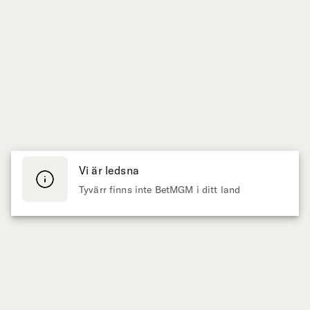
Vi är ledsna
Tyvärr finns inte BetMGM i ditt land