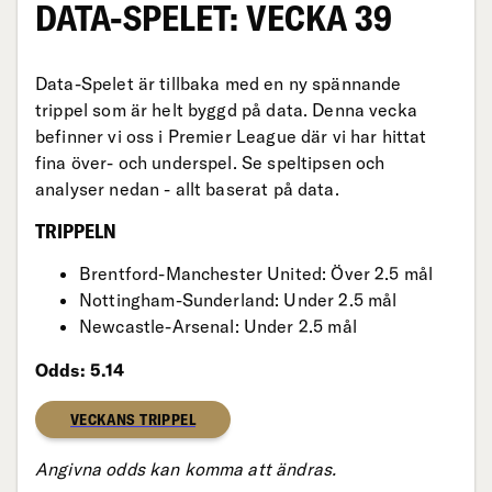
DATA-SPELET: VECKA 39
Data-Spelet är tillbaka med en ny spännande
trippel som är helt byggd på data. Denna vecka
befinner vi oss i Premier League där vi har hittat
fina över- och underspel. Se speltipsen och
analyser nedan - allt baserat på data.
TRIPPELN
Brentford-Manchester United: Över 2.5 mål
Nottingham-Sunderland: Under 2.5 mål
Newcastle-Arsenal: Under 2.5 mål
Odds: 5.14
VECKANS TRIPPEL
Angivna odds kan komma att ändras.