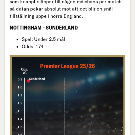
som knappt släpper till någon målchans per match
så datan pekar absolut mot att det blir en snål
tillställning uppe i norra England.
NOTTINGHAM - SUNDERLAND
Spel: Under 2.5 mål
Odds: 1.74