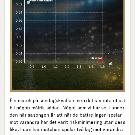
Fin match på söndagskvällen men det ser inte ut att
bli någon målrik sådan. Något som vi har sett under
den här säsongen är att när de bättre lagen spelar
mot varandra har det varit riskminimering utan dess
like. I den här matchen spelar två lag mot varandra