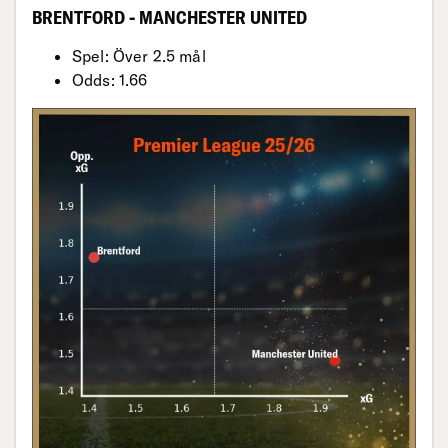
BRENTFORD - MANCHESTER UNITED
Spel: Över 2.5 mål
Odds: 1.66