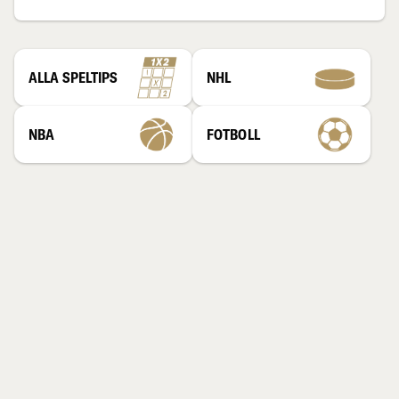
ALLA SPELTIPS
NHL
NBA
FOTBOLL