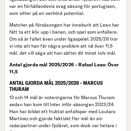
var en förhållandevis svag säsong för portugisen,
som sitter på en oerhörd potential.
Matcher på försäsongen har inneburit att Leao har
fått ta ett kliv upp i banan, och spel som anfallare.
Om så är fallet även under ligaspelet 2025/26 tror
vi inte att han får några problem att nå över 11,5
mål, det vill säga att han sätter dit minst tolv mål.
Antal gjorda mål 2025/2026 - Rafael Leao: Över
11,5
ANTAL GJORDA MÅL 2025/2026 - MARCUS
THURAM
13 och 14 mål är noteringarna för Marcus Thuram
sedan han kom till Inter inför säsongen 2023/24.
Han har bildat ett fruktat anfallspar med Lautaro
Martinez och gjorde faktiskt fler mål än sin
radarpartner under fjolåret, som dock var hetare i