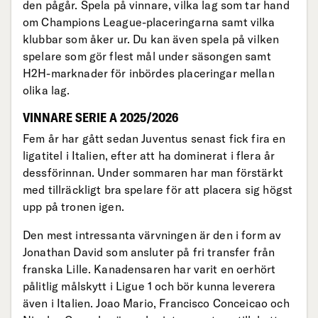
den pågår. Spela på vinnare, vilka lag som tar hand
om Champions League-placeringarna samt vilka
klubbar som åker ur. Du kan även spela på vilken
spelare som gör flest mål under säsongen samt
H2H-marknader för inbördes placeringar mellan
olika lag.
VINNARE SERIE A 2025/2026
Fem år har gått sedan Juventus senast fick fira en
ligatitel i Italien, efter att ha dominerat i flera år
dessförinnan. Under sommaren har man förstärkt
med tillräckligt bra spelare för att placera sig högst
upp på tronen igen.
Den mest intressanta värvningen är den i form av
Jonathan David som ansluter på fri transfer från
franska Lille. Kanadensaren har varit en oerhört
pålitlig målskytt i Ligue 1 och bör kunna leverera
även i Italien. Joao Mario, Francisco Conceicao och