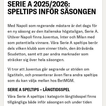
SERIE A 2025/2026:
SPELTIPS INFÖR SÄSONGEN
Med Napoli som regerande mästare är det dags för
en ny säsong av den italienska högstaligan, Serie A.
Utöver Napoli finns Juventus, Inter och Milan med
som potentiella vinnare. Våra Serie A speltips berör
dels vilken klubb som vinner titeln, den åtråvärda
Scudetton, samt ett par andra marknader som
sträcker sig över hela säsongen.
Vi tror att Juventus går segrande ur striden om
ligatiteln, och presenterar även flera andra speltips
som du kan välja mellan hos BetMGM.
SERIE A SPELTIPS – LÅNGTIDSSPEL
Våra Serie A speltips i kategorin långtidsspel finns
tillgängliga både inför säsongen och under tiden