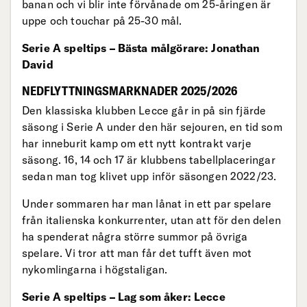
banan och vi blir inte förvånade om 25-åringen är
uppe och touchar på 25-30 mål.
Serie A speltips – Bästa målgörare: Jonathan
David
NEDFLYTTNINGSMARKNADER 2025/2026
Den klassiska klubben Lecce går in på sin fjärde
säsong i Serie A under den här sejouren, en tid som
har inneburit kamp om ett nytt kontrakt varje
säsong. 16, 14 och 17 är klubbens tabellplaceringar
sedan man tog klivet upp inför säsongen 2022/23.
Under sommaren har man lånat in ett par spelare
från italienska konkurrenter, utan att för den delen
ha spenderat några större summor på övriga
spelare. Vi tror att man får det tufft även mot
nykomlingarna i högstaligan.
Serie A speltips – Lag som åker: Lecce