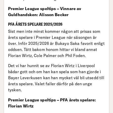
Premier League speltips – Vinnare av
Guldhandsken: Alisson Becker
PFA ÅRETS SPELARE 2025/2026
Sist men inte minst kommer någon att prisas som
årets spelare i Premier League när säsongen är
över. Inför 2025/2026 är Bukayo Saka favorit enligt
oddsen. Tätt bakom honom hittar vi bland annat
Florian Wirtz, Cole Palmer och Phil Foden.
Det vi har hunnit se av Florian Wirtz i Liverpool
bådar gott och om han kan spela som han gjorde i
Bayer Leverkusen kan han mycket väl bli utsedd till
årets spelare. Valet faller därför på den unge
tysken.
Premier League speltips – PFA årets spelare:
Florian Wirtz