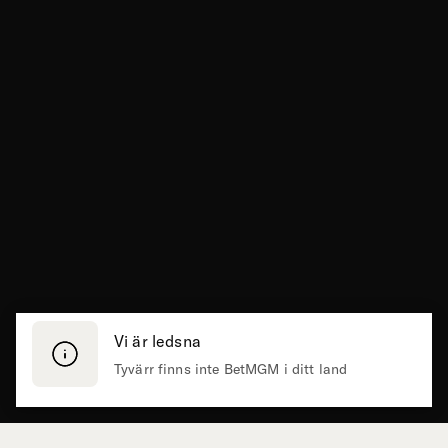
Vi är ledsna
Tyvärr finns inte BetMGM i ditt land