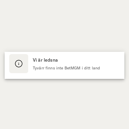
Vi är ledsna
Tyvärr finns inte BetMGM i ditt land
Presenteras av