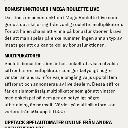
BONUSFUNKTIONER I MEGA ROULETTE LIVE
Det finns en bonusfunktion i Mega Roulette Live som
gör att det skiljer sig från vanlig roulette: multiplikatorn.
För att ha en chans att vinna på bonusfunktionen krävs
det att man spelar på enkelnummer. Ingen annan typ av
insats gör att du kan ta del av bonusfunktionen.
MULTIPLIKATORER
Spelets bonusfunktion är helt enkelt att vissa utvalda
siffror har en multiplikator som ger betydligt högre
vinster än andra. Inför varje omgång väljs upp till fem
siffror ut och annonseras av live dealern. Dessa siffror
får en slumpmässig multiplikator som gör att vinster
med enkelspel på dem ger en betydligt högre
utbetalning än normalt. Värdet på multiplikatorn kan
variera från 50x upp till 500x
UPPTÄCK SPELAUTOMATER ONLINE FRÅN ANDRA