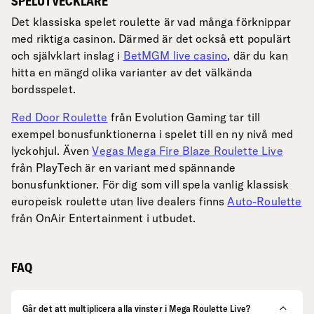
SPELUTVECKLARE
Det klassiska spelet roulette är vad många förknippar
med riktiga casinon. Därmed är det också ett populärt
och självklart inslag i
BetMGM
live casino
, där du kan
hitta en mängd olika varianter av det välkända
bordsspelet.
Red Door Roulette
från Evolution Gaming tar till
exempel bonusfunktionerna i spelet till en ny nivå med
lyckohjul. Även
Vegas Mega Fire Blaze Roulette Live
från PlayTech är en variant med spännande
bonusfunktioner. För dig som vill spela vanlig klassisk
europeisk roulette utan live dealers finns
Auto-Roulette
från OnAir Entertainment i utbudet.
FAQ
Går det att multiplicera alla vinster i Mega Roulette Live?