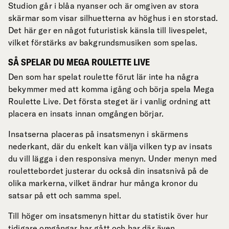
Studion går i blåa nyanser och är omgiven av stora
skärmar som visar silhuetterna av höghus i en storstad.
Det här ger en något futuristisk känsla till livespelet,
vilket förstärks av bakgrundsmusiken som spelas.
SÅ SPELAR DU MEGA ROULETTE LIVE
Den som har spelat roulette förut lär inte ha några
bekymmer med att komma igång och börja spela Mega
Roulette Live. Det första steget är i vanlig ordning att
placera en insats innan omgången börjar.
Insatserna placeras på insatsmenyn i skärmens
nederkant, där du enkelt kan välja vilken typ av insats
du vill lägga i den responsiva menyn. Under menyn med
roulettebordet justerar du också din insatsnivå på de
olika markerna, vilket ändrar hur många kronor du
satsar på ett och samma spel.
Till höger om insatsmenyn hittar du statistik över hur
tidigare omgångar har gått och har där även