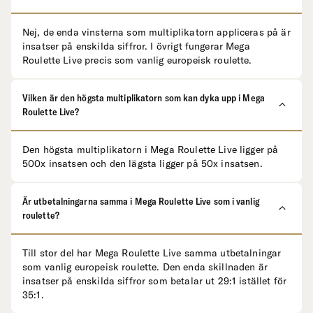
Nej, de enda vinsterna som multiplikatorn appliceras på är
insatser på enskilda siffror. I övrigt fungerar Mega
Roulette Live precis som vanlig europeisk roulette.
Vilken är den högsta multiplikatorn som kan dyka upp i Mega
Roulette Live?
Den högsta multiplikatorn i Mega Roulette Live ligger på
500x insatsen och den lägsta ligger på 50x insatsen.
Är utbetalningarna samma i Mega Roulette Live som i vanlig
roulette?
Till stor del har Mega Roulette Live samma utbetalningar
som vanlig europeisk roulette. Den enda skillnaden är
insatser på enskilda siffror som betalar ut 29:1 istället för
35:1.