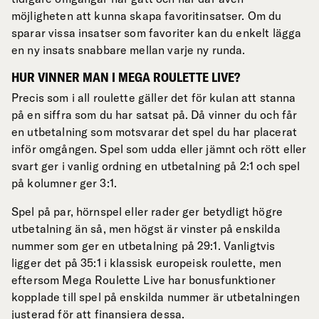
möjligheten att kunna skapa favoritinsatser. Om du
sparar vissa insatser som favoriter kan du enkelt lägga
en ny insats snabbare mellan varje ny runda.
HUR VINNER MAN I MEGA ROULETTE LIVE?
Precis som i all roulette gäller det för kulan att stanna
på en siffra som du har satsat på. Då vinner du och får
en utbetalning som motsvarar det spel du har placerat
inför omgången. Spel som udda eller jämnt och rött eller
svart ger i vanlig ordning en utbetalning på 2:1 och spel
på kolumner ger 3:1.
Spel på par, hörnspel eller rader ger betydligt högre
utbetalning än så, men högst är vinster på enskilda
nummer som ger en utbetalning på 29:1. Vanligtvis
ligger det på 35:1 i klassisk europeisk roulette, men
eftersom Mega Roulette Live har bonusfunktioner
kopplade till spel på enskilda nummer är utbetalningen
justerad för att finansiera dessa.