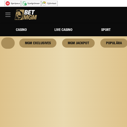
CASINO
LIVE CASINO
SPORT
MGM EXCLUSIVES
MGM JACKPOT
POPULÄRA