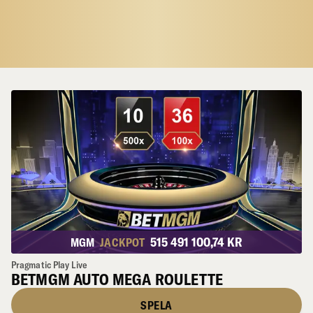
515 491 100,74 KR
MGM
JACKPOT
Pragmatic Play Live
BETMGM AUTO MEGA ROULETTE
SPELA