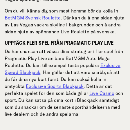
Om du vill känna dig som mest hemma bör du kolla in
BetMGM Svensk Roulette
. Där kan du å ena sidan njuta
av Las Vegas vackra skyline i bakgrunden och å andra
sidan njuta av spännande Live Roulette på svenska.
UPPTÄCK FLER SPEL FRÅN PRAGMATIC PLAY LIVE
Du har chansen att vässa dina strategier i fler spel från
Pragmatic Play Live än bara BetMGM Auto Mega
Roulette. Du kan till exempel testa populära
Exclusive
Speed Blackjack
. Här gäller det att vara snabb, så att
du får dina nya kort först. Du kan också kolla in
omtyckta
Exclusive Sports Blackjack
. Detta är det
perfekta spelet för den som både gillar
Live Casino
och
sport. Du kan satsa på dina kort i Blackjack samtidigt
som du snackar om de senaste sporthändelserna med
live dealern och de andra spelarna.