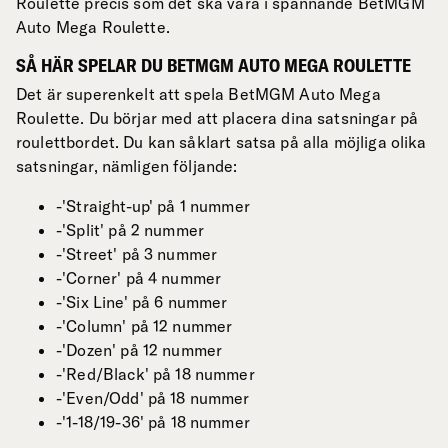
Roulette precis som det ska vara i spännande BetMGM
Auto Mega Roulette.
SÅ HÄR SPELAR DU BETMGM AUTO MEGA ROULETTE
Det är superenkelt att spela BetMGM Auto Mega
Roulette. Du börjar med att placera dina satsningar på
roulettbordet. Du kan såklart satsa på alla möjliga olika
satsningar, nämligen följande:
-'Straight-up' på 1 nummer
-'Split' på 2 nummer
-'Street' på 3 nummer
-'Corner' på 4 nummer
-'Six Line' på 6 nummer
-'Column' på 12 nummer
-'Dozen' på 12 nummer
-'Red/Black' på 18 nummer
-'Even/Odd' på 18 nummer
-'1-18/19-36' på 18 nummer