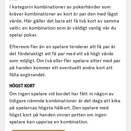
I kategorin kombinationer av pokerhänder som
kräver kombinationer av kort är par den med lägst
värde. Här gäller det bara att få två kort av samma
valör, en kombination som är väldigt vanlig när du
spelar poker.
Eftersom fler än en spelare tenderar att få par är
det fördelaktigt att få par med ett så högt värde
som möjligt. Om två eller fler spelare sitter med par
på handen kommer ett eventuellt andra kort att
fälla avgörandet.
HÖGST KORT
Om ingen spelare vid bordet har fått in någon av
tidigare nämnda kombinationer är det dags att kika
på spelarnas högsta hålkort. Den spelare med
högst kort på handen vinner potten om ingen
spelare kan uppvisa en kombination.