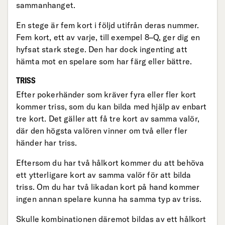
sammanhanget.
En stege är fem kort i följd utifrån deras nummer.
Fem kort, ett av varje, till exempel 8–Q, ger dig en
hyfsat stark stege. Den har dock ingenting att
hämta mot en spelare som har färg eller bättre.
TRISS
Efter pokerhänder som kräver fyra eller fler kort
kommer triss, som du kan bilda med hjälp av enbart
tre kort. Det gäller att få tre kort av samma valör,
där den högsta valören vinner om två eller fler
händer har triss.
Eftersom du har två hålkort kommer du att behöva
ett ytterligare kort av samma valör för att bilda
triss. Om du har två likadan kort på hand kommer
ingen annan spelare kunna ha samma typ av triss.
Skulle kombinationen däremot bildas av ett hålkort