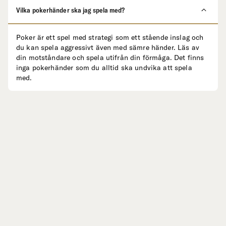
Vilka pokerhänder ska jag spela med?
Poker är ett spel med strategi som ett stående inslag och
du kan spela aggressivt även med sämre händer. Läs av
din motståndare och spela utifrån din förmåga. Det finns
inga pokerhänder som du alltid ska undvika att spela
med.