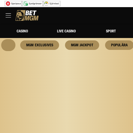
CASINO
LIVE CASINO
SPORT
MGM EXCLUSIVES
MGM JACKPOT
POPULÄRA