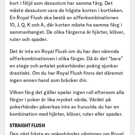
kort i följd som dessutom har samma färg. Det
måste dessutom vara de högsta korten i kortleken.
En Royal Flush ska bestå av sifferkombinationen
10, J, Q, K och A, där korten måste ha samma färg i
sammanhanget. De olika färgerna är hjärter, klöver,
ruter och spader.
Det är inte en Royal Flush om du har den nämnda
sifferkombinationen i olika färger. Då är det “bara”
en stege och antalet pokerhänder poäng sjunker
drastiskt. Om du har Royal Flush finns det däremot
ingen annan hand som bräcker din.
Vilken färg det gäller spelar ingen roll eftersom alla
färger i poker är lika mycket värda. Värdet på
pokerhänder påverkas inte av huruvida du har en
kombination med hjärter, klöver, ruter eller spader.
STRAIGHT FLUSH
Den näst bästa av pokerhänder påminner om Royal