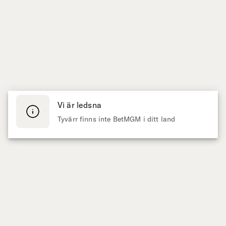
Vi är ledsna
Tyvärr finns inte BetMGM i ditt land
Presenteras av