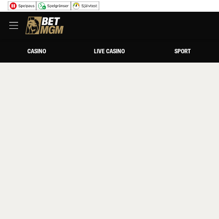
CASINO
LIVE CASINO
SPORT