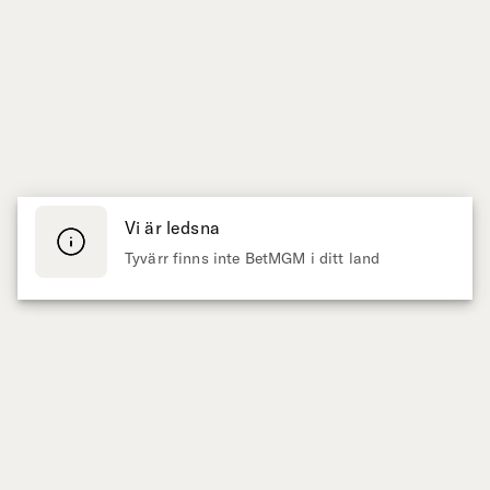
Vi är ledsna
Tyvärr finns inte BetMGM i ditt land
Presenteras av