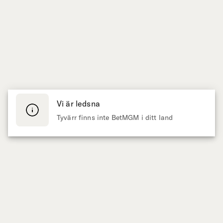
Vi är ledsna
Tyvärr finns inte BetMGM i ditt land
Presenteras av