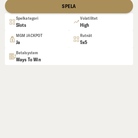
SPELA
Spelkategori
Volatilitet
Slots
High
MGM JACKPOT
Rutnät
Ja
5x5
Betalsystem
Ways To Win