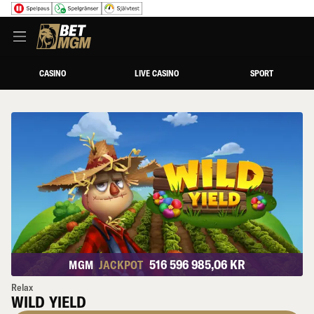
CASINO
LIVE CASINO
SPORT
516 596 985,06 KR
MGM
JACKPOT
Relax
WILD YIELD