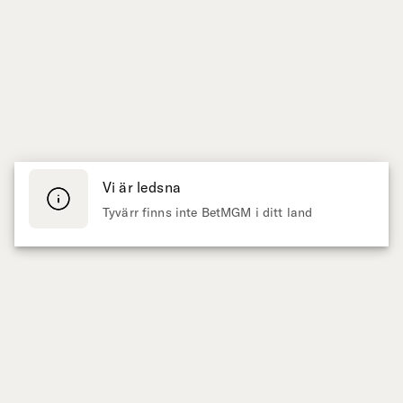
Vi är ledsna
Tyvärr finns inte BetMGM i ditt land
Presenteras av