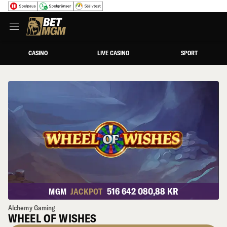
CASINO
LIVE CASINO
SPORT
516 642 080,88 KR
MGM
JACKPOT
Alchemy Gaming
WHEEL OF WISHES