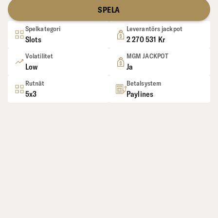
SPELA
Spelkategori
Leverantörs jackpot
Slots
2 270 531 Kr
Volatilitet
MGM JACKPOT
Low
Ja
Rutnät
Betalsystem
5x3
Paylines