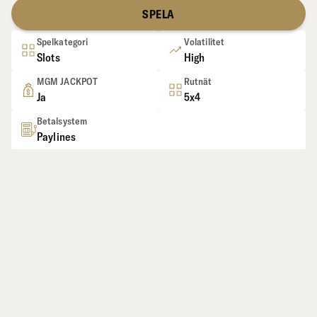
SPELA
Spelkategori
Volatilitet
Slots
High
MGM JACKPOT
Rutnät
Ja
5x4
Betalsystem
Paylines