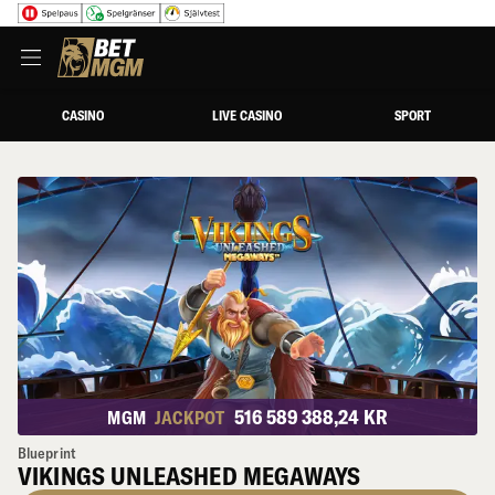
CASINO
LIVE CASINO
SPORT
516 589 388,24 KR
MGM
JACKPOT
Blueprint
VIKINGS UNLEASHED MEGAWAYS