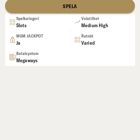
SPELA
Spelkategori
Volatilitet
Slots
Medium High
MGM JACKPOT
Rutnät
Ja
Varied
Betalsystem
Megaways