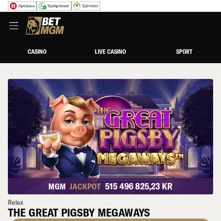
CASINO
LIVE CASINO
SPORT
515 496 825,23 KR
MGM
JACKPOT
Relax
THE GREAT PIGSBY MEGAWAYS