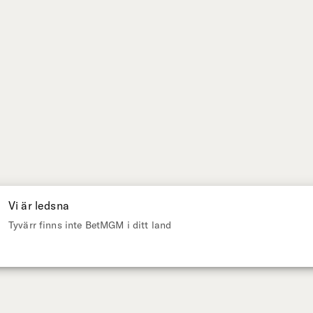
Vi är ledsna
Tyvärr finns inte BetMGM i ditt land