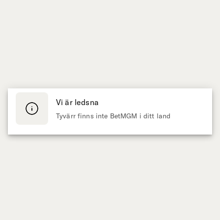
Vi är ledsna
Tyvärr finns inte BetMGM i ditt land
Presenteras av