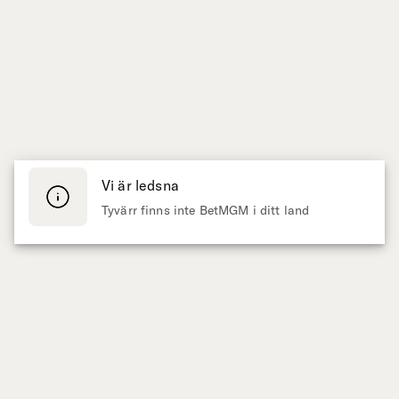
Vi är ledsna
Tyvärr finns inte BetMGM i ditt land
Presenteras av