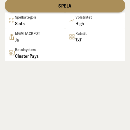
SPELA
Spelkategori
Volatilitet
Slots
High
MGM JACKPOT
Rutnät
Ja
7x7
Betalsystem
Cluster Pays