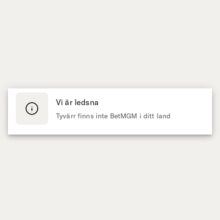
Vi är ledsna
Tyvärr finns inte BetMGM i ditt land
Presenteras av