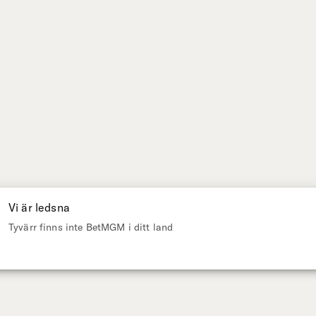
Vi är ledsna
Tyvärr finns inte BetMGM i ditt land