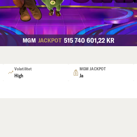
515 740 601,22 KR
MGM
JACKPOT
Volatilitet
MGM JACKPOT
High
Ja