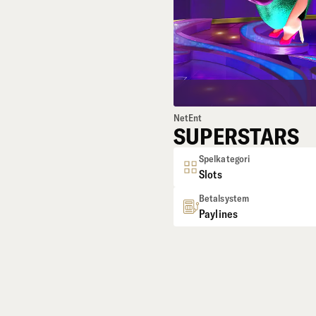
NetEnt
SUPERSTARS
Spelkategori
Slots
Betalsystem
Paylines