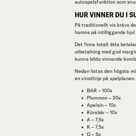
autospelsfunktion som snur
HUR VINNER DU I S
På traditionellt vis krävs 
hamna på intilliggande hjul 
Det finns totalt åtta beta
utbetalning med god margin
kunna bilda vinnande kombin
Nedan listas den högsta möj
en vinstlinje på spelplanen.
BAR – 100x
Plommon – 20x
Apelsin – 10x
Körsbär – 10x
A – 7,5x
K – 7,5x
Q – 5x