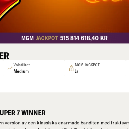
515 814 618,40 KR
MGM
JACKPOT
ER
Volatilitet
MGM JACKPOT
Medium
Ja
UPER 7 WINNER
rn version av den klassiska enarmade banditen med fruktsy