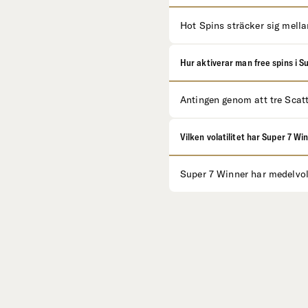
Hot Spins sträcker sig mell
Hur aktiverar man free spins i S
Antingen genom att tre Scat
Vilken volatilitet har Super 7 Wi
Super 7 Winner har medelvola