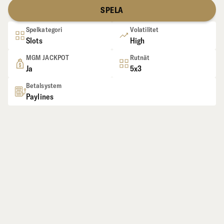
SPELA
Spelkategori
Volatilitet
Slots
High
MGM JACKPOT
Rutnät
Ja
5x3
Betalsystem
Paylines