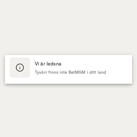
Vi är ledsna
Tyvärr finns inte BetMGM i ditt land
Presenteras av