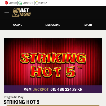
CASINO
LIVE CASINO
SPORT
515 486 224,79 KR
MGM
JACKPOT
Pragmatic Play
STRIKING HOT 5