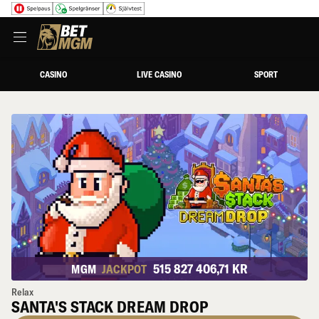
CASINO
LIVE CASINO
SPORT
515 827 406,71 KR
MGM
JACKPOT
Relax
SANTA'S STACK DREAM DROP