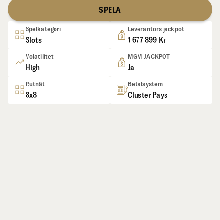
SPELA
Spelkategori
Leverantörs jackpot
Slots
1 677 899 Kr
Volatilitet
MGM JACKPOT
High
Ja
Rutnät
Betalsystem
8x8
Cluster Pays