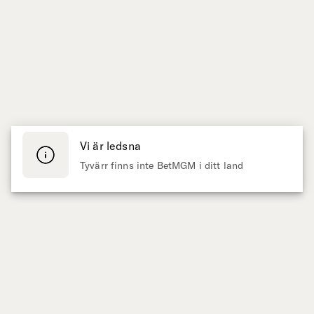
Vi är ledsna
Tyvärr finns inte BetMGM i ditt land
Presenteras av