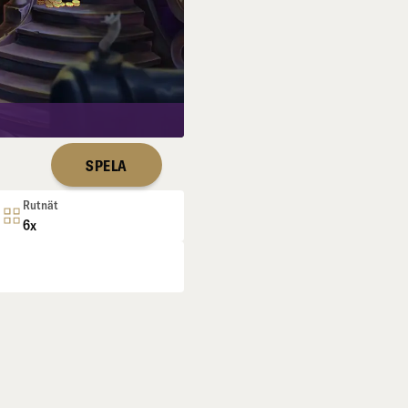
SPELA
Rutnät
6x