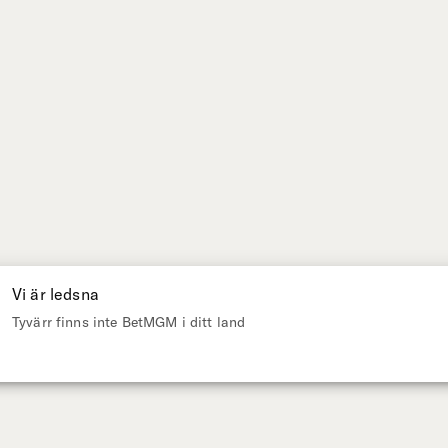
Vi är ledsna
Tyvärr finns inte BetMGM i ditt land