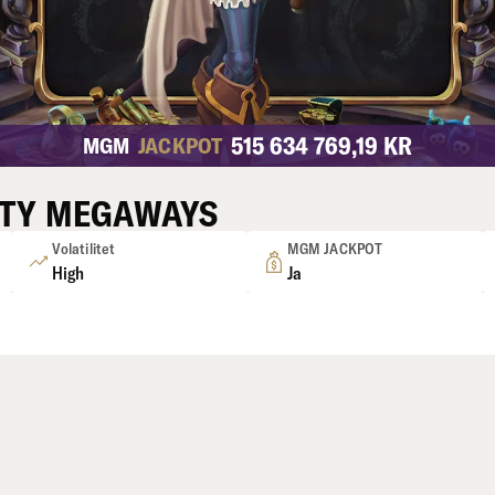
515 634 769,19 KR
MGM
JACKPOT
NTY MEGAWAYS
Volatilitet
MGM JACKPOT
High
Ja