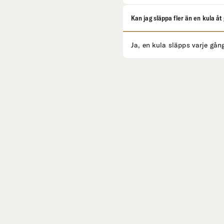
Kan jag släppa fler än en kula åt
Ja, en kula släpps varje gån