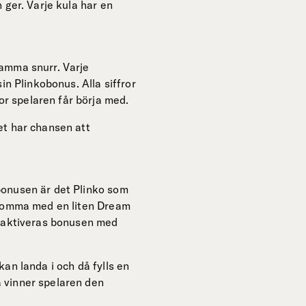
 ger. Varje kula har en
samma snurr. Varje
in Plinkobonus. Alla siffror
r spelaren får börja med.
et har chansen att
bonusen är det Plinko som
r komma med en liten Dream
gt aktiveras bonusen med
an landa i och då fylls en
a vinner spelaren den