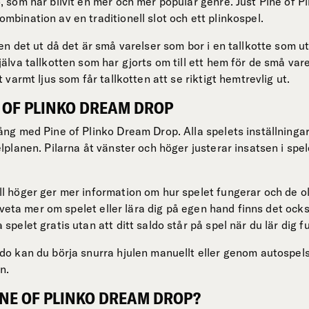
 som har blivit en mer och mer populär genre. Just Pine of P
bination av en traditionell slot och ett plinkospel.
en det ut då det är små varelser som bor i en tallkotte som u
älva tallkotten som har gjorts om till ett hem för de små vare
 varmt ljus som får tallkotten att se riktigt hemtrevlig ut.
E OF PLINKO DREAM DROP
ng med Pine of Plinko Dream Drop. Alla spelets inställningar 
lplanen. Pilarna åt vänster och höger justerar insatsen i spel
l höger ger mer information om hur spelet fungerar och de o
ll veta mer om spelet eller lära dig på egen hand finns det oc
spelet gratis utan att ditt saldo står på spel när du lär dig f
do kan du börja snurra hjulen manuellt eller genom autospel
n.
INE OF PLINKO DREAM DROP?