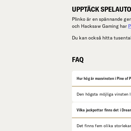
UPPTÄCK SPELAUT
Plinko är en spännande ge
och Hacksaw Gaming har
P
Du kan också hitta tusenta
FAQ
Hur hög är maxvinsten i Pine of
Den högsta möjliga vinsten l
Vilka jackpottar finns det i Dre
Det finns fem olika storleka