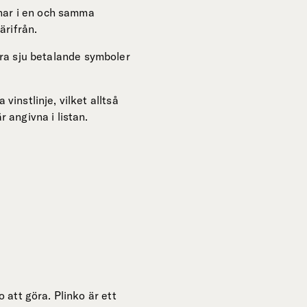
mnar i en och samma
ärifrån.
bara sju betalande symboler
instlinje, vilket alltså
 angivna i listan.
att göra. Plinko är ett