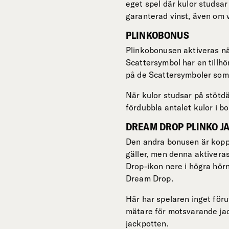
eget spel där kulor studsar
garanterad vinst, även om v
PLINKOBONUS
Plinkobonusen aktiveras nä
Scattersymbol har en tillhör
på de Scattersymboler som 
När kulor studsar på stötdä
fördubbla antalet kulor i b
DREAM DROP PLINKO J
Den andra bonusen är koppl
gäller, men denna aktivera
Drop-ikon nere i högra hörn
Dream Drop.
Här har spelaren inget föru
mätare för motsvarande jac
jackpotten.