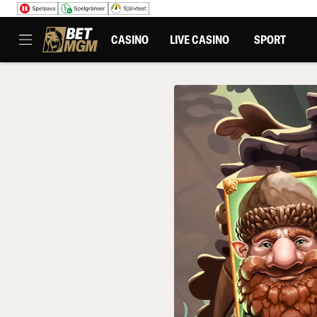
CASINO
LIVE CASINO
SPORT