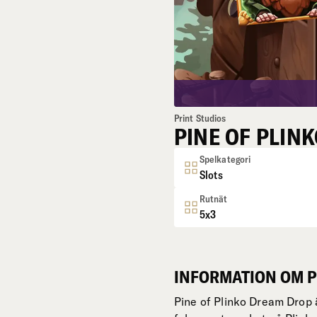
Print Studios
PINE OF PLIN
Spelkategori
Slots
Rutnät
5x3
INFORMATION OM P
Pine of Plinko Dream Drop 