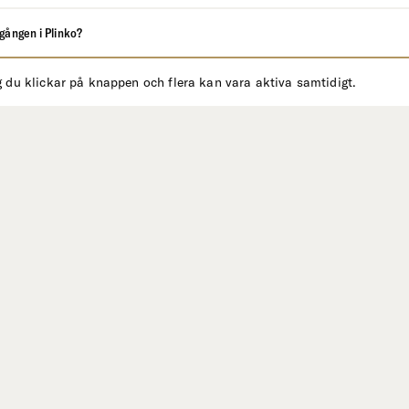
 gången i Plinko?
g du klickar på knappen och flera kan vara aktiva samtidigt.