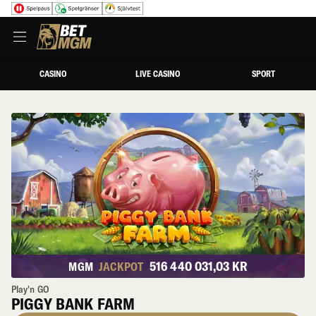
CASINO
LIVE CASINO
SPORT
516 440 031,03 KR
MGM
JACKPOT
Play'n GO
PIGGY BANK FARM