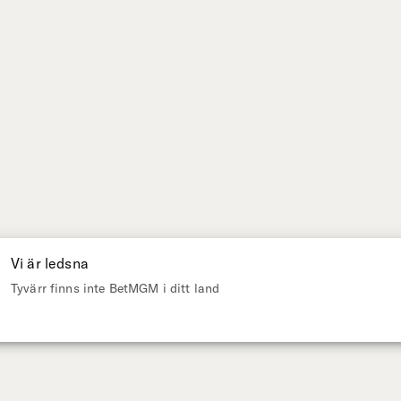
Vi är ledsna
Tyvärr finns inte BetMGM i ditt land